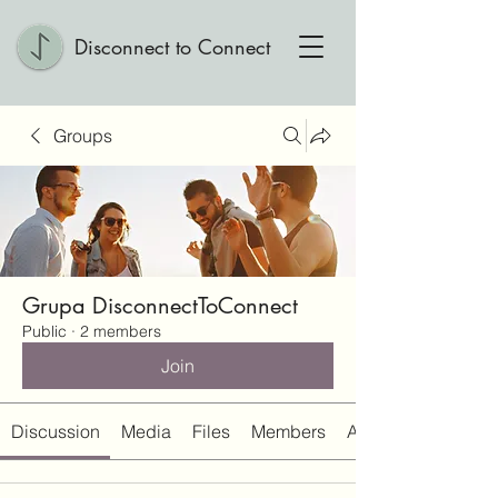
Disconnect to Connect
Groups
Grupa DisconnectToConnect
Public
·
2 members
Join
Discussion
Media
Files
Members
About